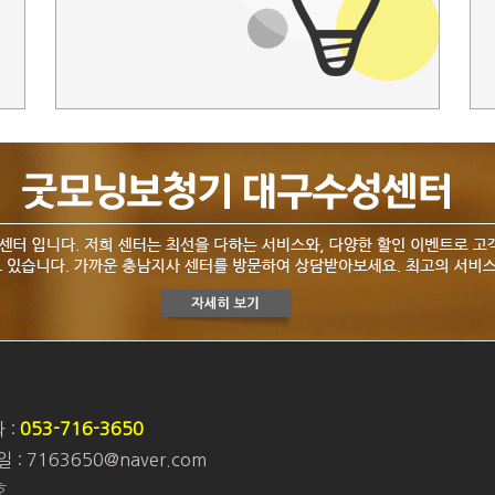
 :
053-716-3650
 : 7163650@naver.com
호