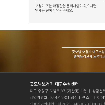
굿모닝보청기 대구수성센터
대구 수성구 지범로 87 (지산동) 1층
|
상담전화
사업자번호 : 844-15-01534
|
팩스 :
|
이메일
의료기기판매업 : 제 2021-3460023-00009 