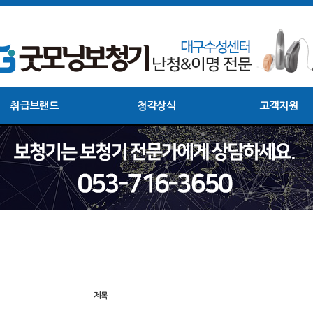
취급브랜드
청각상식
고객지원
제목