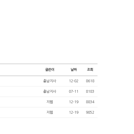
글쓴이
날짜
조회
충남지사
12-02
8618
충남지사
07-11
8183
지웹
12-19
8834
지웹
12-19
9852