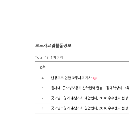
보도자료및활동정보
Total 4건
1 페이지
번호
4
난청으로 인한 교통사고 기사
3
한서대, 굿모닝보청기 산학협력 협정… 장애학생의 교육
2
굿모닝보청기 충남지사 태안센터, 2016 우수센터 선정
1
굿모닝보청기 충남지사 천안센터, 2016 우수센터 선정