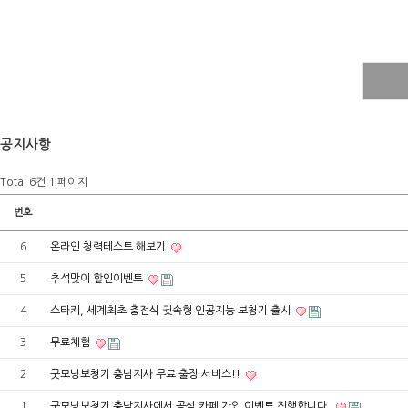
공지사항
Total 6건
1 페이지
번호
6
온라인 청력테스트 해보기
5
추석맞이 할인이벤트
4
스타키, 세계최초 충전식 귓속형 인공지능 보청기 출시
3
무료체험
2
굿모닝보청기 충남지사 무료 출장 서비스!!
1
굿모닝보청기 충남지사에서 공식 카페 가입 이벤트 진행합니다.