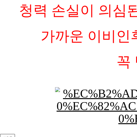
청력 손실이 의심
가까운 이비인
꼭