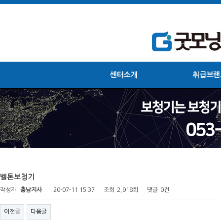
센터소개
취급브랜
벨톤보청기
작성자
충남지사
20-07-11 15:37
조회
2,918회
댓글
0건
이전글
다음글