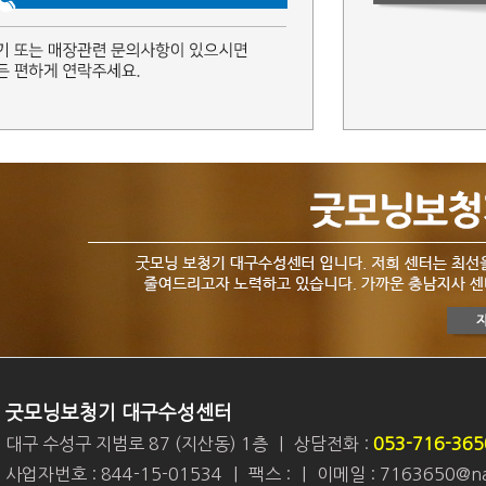
굿모닝보청기 대구수성센터
대구 수성구 지범로 87 (지산동) 1층
|
상담전화 :
053-716-365
사업자번호 : 844-15-01534
|
팩스 :
|
이메일 : 7163650@na