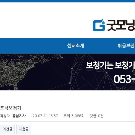
센터소개
취급브랜
포낙보청기
작성자
충남지사
20-07-11 15:37
조회
3,086회
댓글
0건
이전글
다음글