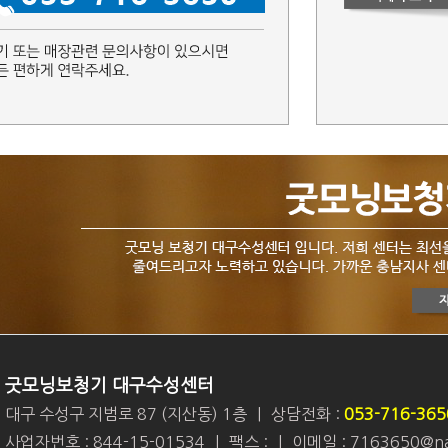
굿모닝보청기 대구수성센터
대구 수성구 지범로 87 (지산동) 1층
|
상담전화 :
053-716-365
사업자번호 : 844-15-01534
|
팩스 :
|
이메일 : 7163650@na